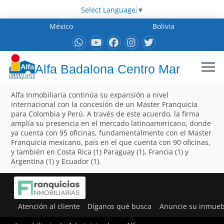
Select Language
▼
México
Bolivia
Alfa Badalona Centro Mar
Alfa Inmobiliaria continúa su expansión a nivel
internacional con la concesión de un Master Franquicia
para Colombia y Perú. A través de este acuerdo, la firma
amplía su presencia en el mercado latinoamericano, donde
ya cuenta con 95 oficinas, fundamentalmente con el Master
Franquicia mexicano, país en el que cuenta con 90 oficinas,
y también en Costa Rica (1) Paraguay (1), Francia (1) y
Argentina (1) y Ecuador (1).
Atención al cliente
Díganos qué busca
Anuncie su inmueb