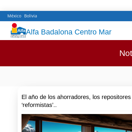
México
Bolivia
Alfa Badalona Centro Mar
Not
El año de los ahorradores, los repositores 
‘reformistas’..