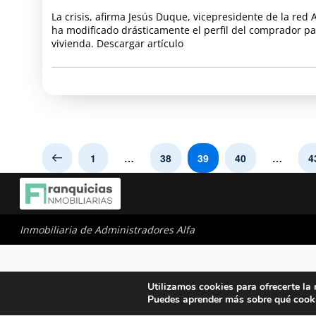
La crisis, afirma Jesús Duque, vicepresidente de la red A
ha modificado drásticamente el perfil del comprador pa
vivienda. Descargar artículo
1
…
38
39
40
…
4
Prev
Inmobiliaria de Administradores Alfa
Utilizamos cookies para ofrecerte la
Puedes aprender más sobre qué cooki