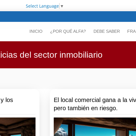
Select Language
▼
INICIO
¿POR QUÉ ALFA?
DEBE SABER
FRA
icias del sector inmobiliario
y los
El local comercial gana a la vi
pero también en riesgo.