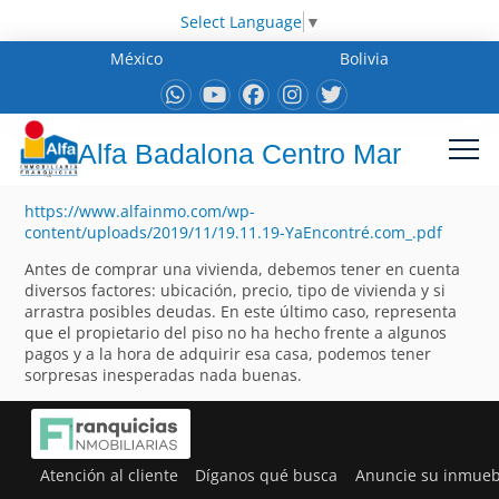
Select Language
▼
México
Bolivia
Alfa Badalona Centro Mar
https://www.alfainmo.com/wp-
content/uploads/2019/11/19.11.19-YaEncontré.com_.pdf
Antes de comprar una vivienda, debemos tener en cuenta
diversos factores: ubicación, precio, tipo de vivienda y si
arrastra posibles deudas. En este último caso, representa
que el propietario del piso no ha hecho frente a algunos
pagos y a la hora de adquirir esa casa, podemos tener
sorpresas inesperadas nada buenas.
Atención al cliente
Díganos qué busca
Anuncie su inmueb