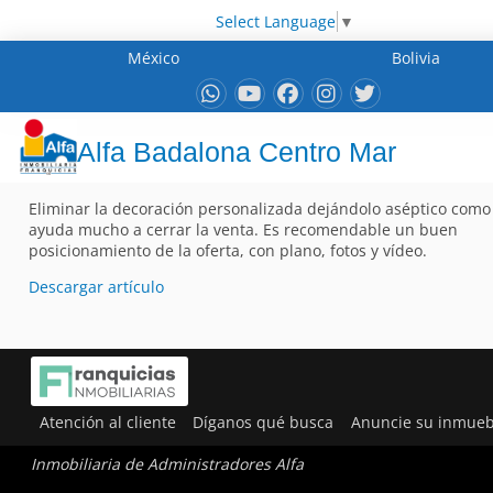
Select Language
▼
México
Bolivia
Alfa Badalona Centro Mar
Eliminar la decoración personalizada dejándolo aséptico como 
ayuda mucho a cerrar la venta. Es recomendable un buen
posicionamiento de la oferta, con plano, fotos y vídeo.
Descargar artículo
Atención al cliente
Díganos qué busca
Anuncie su inmueb
Inmobiliaria de Administradores Alfa