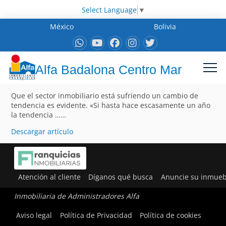
Select Language
▼
México
Bolivia
Alfa Badalona Centro Mar
Que el sector inmobiliario está sufriendo un cambio de
tendencia es evidente. «Si hasta hace escasamente un año
la tendencia ……
Descargar artículo
Atención al cliente
Díganos qué busca
Anuncie su inmueb
Inmobiliaria de Administradores Alfa
Aviso legal
Política de Privacidad
Política de cookies