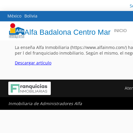
S
México
Bolivia
Alfa Badalona Centro Mar
INICIO
La enseña Alfa Inmobiliaria (https://www.alfainmo.com/) h
per l del franquiciado inmobiliario. Según el mismo, el neg
Descargar artículo
Aten
Inmobiliaria de Administradores Alfa