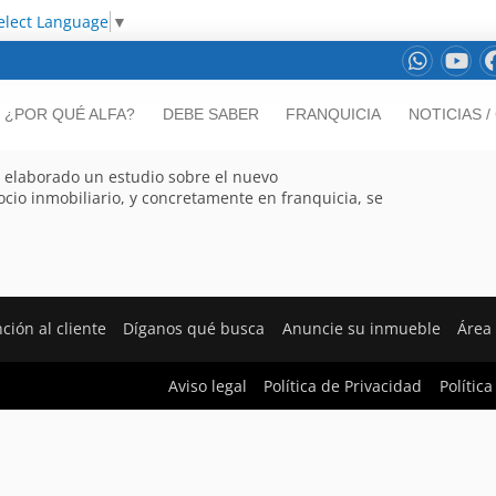
elect Language
▼
¿POR QUÉ ALFA?
DEBE SABER
FRANQUICIA
NOTICIAS 
a elaborado un estudio sobre el nuevo
ocio inmobiliario, y concretamente en franquicia, se
ción al cliente
Díganos qué busca
Anuncie su inmueble
Área
Aviso legal
Política de Privacidad
Polític