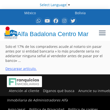
Select Language
▼
México
Bolivia
Alfa Badalona Centro Mar
Solo el 17% de los compradores acude al notario sin pasar
antes por si entidad bancaria » lo más prudente sería no
adelantar ninguna señal al vendedor antes de pasar por el
banco» …
Descargar artículo.
Atención al cliente
Díganos qué busca
Anuncie su inmueb
Inmobiliaria de Administradores Alfa
Aviso legal
Política de Privacidad
Política de cookies