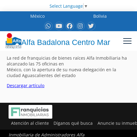
Select Language
▼
México
Bolivia
Alfa Badalona Centro Mar
La red de franquicias de bienes raíces Alfa Inmobiliaria ha
alcanzado las 75 oficinas en
México, con la apertura de su nueva delegación en la
ciudad Aguascalientes del estado
Descargar artículo
Atención al cliente
Díganos qué busca
Anuncie su inmueb
Inmobiliaria de Administradores Alfa