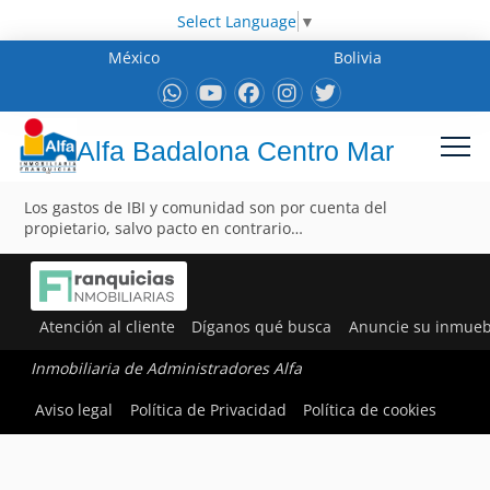
Select Language
▼
México
Bolivia
Alfa Badalona Centro Mar
Los gastos de IBI y comunidad son por cuenta del
propietario, salvo pacto en contrario…
Atención al cliente
Díganos qué busca
Anuncie su inmueb
Inmobiliaria de Administradores Alfa
Aviso legal
Política de Privacidad
Política de cookies