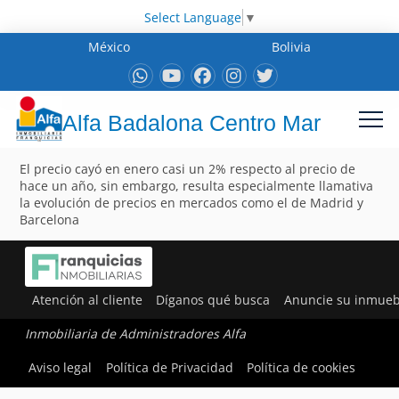
Select Language
▼
México
Bolivia
Alfa Badalona Centro Mar
El precio cayó en enero casi un 2% respecto al precio de
hace un año, sin embargo, resulta especialmente llamativa
la evolución de precios en mercados como el de Madrid y
Barcelona
Atención al cliente
Díganos qué busca
Anuncie su inmueb
Inmobiliaria de Administradores Alfa
Aviso legal
Política de Privacidad
Política de cookies