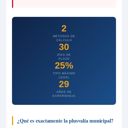
2
MÉTODOS DE
CÁLCULO
30
DÍAS DE
PLAZO
25%
TIPO MÁXIMO
LEGAL
29
AÑOS DE
EXPERIENCIA
¿Qué es exactamente la plusvalía municipal?