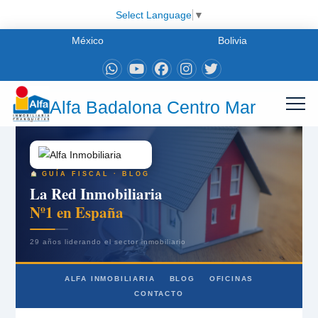
Select Language
▼
México
Bolivia
Alfa Badalona Centro Mar
GUÍA FISCAL · BLOG
La Red Inmobiliaria
Nº1 en España
29 años liderando el sector inmobiliario
ALFA INMOBILIARIA
BLOG
OFICINAS
CONTACTO