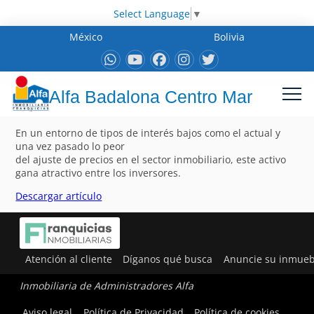
Select Language
▼
México
Bolivia
Alfa Badalona Centro Mar
En un entorno de tipos de interés bajos como el actual y
una vez pasado lo peor
del ajuste de precios en el sector inmobiliario, este activo
gana atractivo entre los inversores.
Descargar artículo
Atención al cliente
Díganos qué busca
Anuncie su inmueb
Inmobiliaria de Administradores Alfa
Aviso legal
Política de Privacidad
Política de cookies