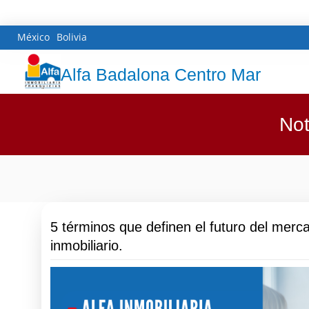
México
Bolivia
Alfa Badalona Centro Mar
Not
5 términos que definen el futuro del merc
inmobiliario.